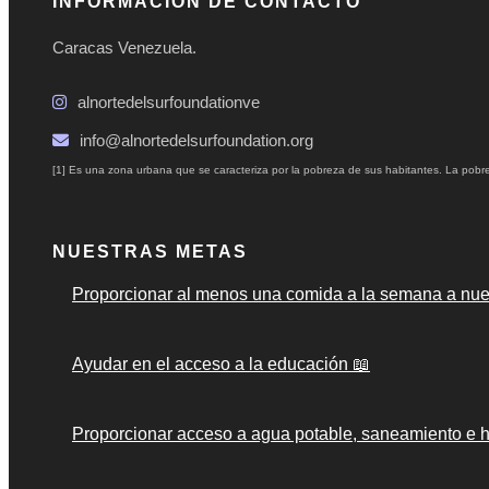
INFORMACIÓN DE CONTACTO
Caracas Venezuela.
alnortedelsurfoundationve
info@alnortedelsurfoundation.org
[1] Es una zona urbana que se caracteriza por la pobreza de sus habitantes. La pobre
NUESTRAS METAS
Proporcionar al menos una comida a la semana a nues
Ayudar en el acceso a la educación 📖
Proporcionar acceso a agua potable, saneamiento e h