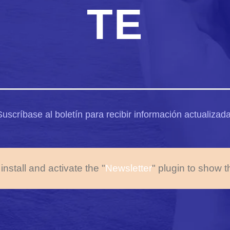
TE
Suscríbase al boletín para recibir información actualizada
install and activate the "
Newsletter
" plugin to show t