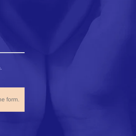
.
he form.